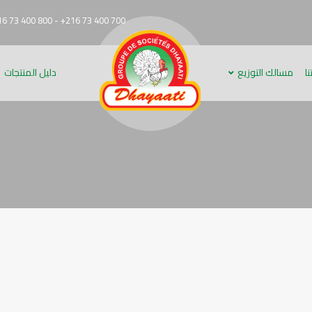
6 73 400 800 - +216 73 400 700
ا
مسالك التوزيع
دليل المنتجات