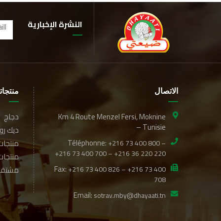
النشرة الإخبارية
الاتصال
منتجاتن
Km 4 Route Menzel Fersi, Moknine
دجاج
– Tunisie
ديك ر
Téléphonne:
منتجا
+216 73 400 800 –
+216 73 400 700 – +216 36 220 220
منتجات
Fax:
+216 73 400 826 – +216 73 400
مشتقات
708
Email:
sotrav.mby@dhayaati.tn