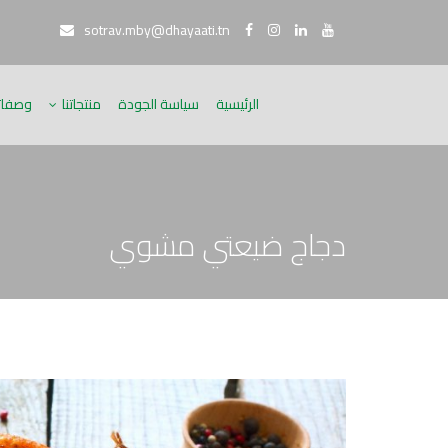
sotrav.mby@dhayaati.tn
الرئيسية
سياسة الجودة
منتجاتنا
وصفاتن
دجاج ضيعتي مشوي