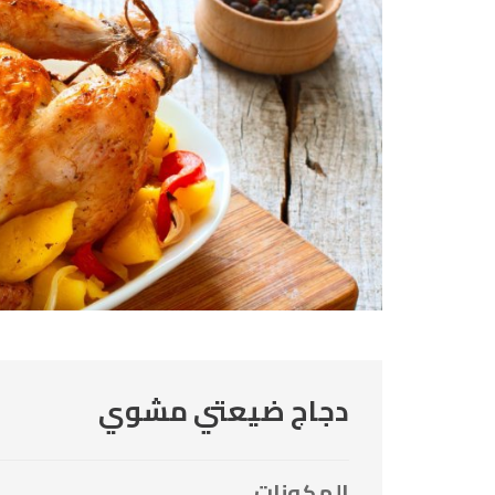
دجاج ضيعتي مشوي
المكونات