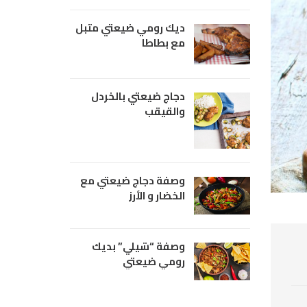
ديك رومي ضيعتي متبل
مع بطاطا
دجاج ضيعتي بالخردل
والقيقب
وصفة دجاج ضيعتي مع
الخضار و الأرز
وصفة “شيلي” بديك
رومي ضيعتي