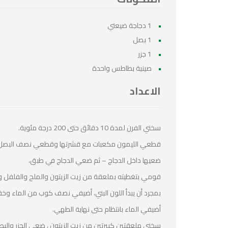
1 دجاجة ضيعتي
1 بصل
1 جزر
صينية بطاطس واحدة
الاعداد
سخني الفرن لمدة 10 دقائق حتى 200 درجة مئوية.
قطعي الليمون مكعبات مع قشرتها وقطعي نصف البصل ا
ضعيها داخل الدجاج – ثم ضعي الدجاج في طبق،
قومي بتغطيته بملعقة من زيت الزيتون والملح والفلفل وال
بمجرد أن يبدأ اللون البني، أضيفي نصف كوب من الماء وخفضي درجة الح
أضيفي الماء بانتظام حتى نهاية الطهي.
سخني ملعقتين كبيرتين من زيت الزيتون ، ضعي الجزر والبطاطس ، اطهي لمدة 3 دقائق على نار متوسطة