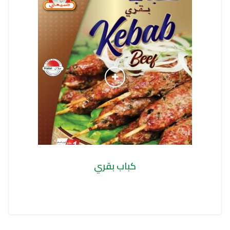
كباب بقري