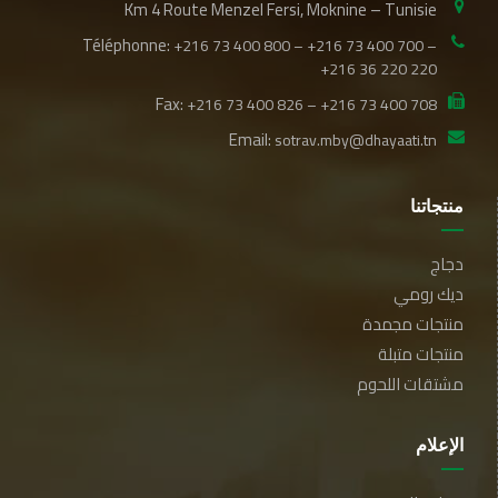
Km 4 Route Menzel Fersi, Moknine – Tunisie
Téléphonne:
+216 73 400 800 – +216 73 400 700 –
+216 36 220 220
Fax:
+216 73 400 826 – +216 73 400 708
Email:
sotrav.mby@dhayaati.tn
منتجاتنا
دجاج
ديك رومي
منتجات مجمدة
منتجات متبلة
مشتقات اللحوم
الإعلام