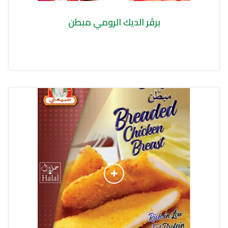
برڤر الديك الرومي مبطن