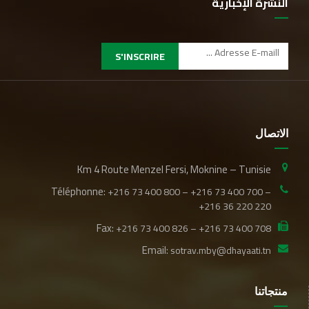
النشرة الإخبارية
S'INSCRIRE
الاتصال
Km 4 Route Menzel Fersi, Moknine – Tunisie
Téléphonne:
+216 73 400 800 – +216 73 400 700 –
+216 36 220 220
Fax:
+216 73 400 826 – +216 73 400 708
Email:
sotrav.mby@dhayaati.tn
منتجاتنا