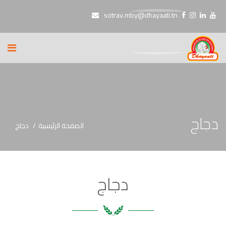
sotrav.mby@dhayaati.tn
دجاج
الصفحة الرئيسية
دجاج
دجاج