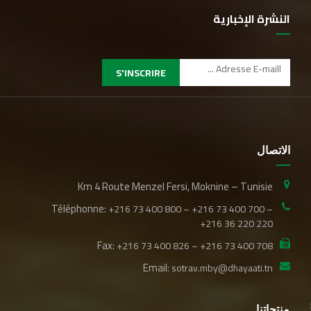
النشرة الإخبارية
S'INSCRIRE
الاتصال
Km 4 Route Menzel Fersi, Moknine – Tunisie
Téléphonne:
+216 73 400 800 – +216 73 400 700 –
+216 36 220 220
Fax:
+216 73 400 826 – +216 73 400 708
Email:
sotrav.mby@dhayaati.tn
منتجاتنا