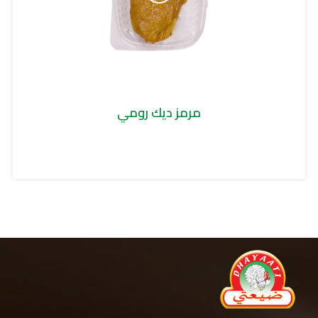
مرمز ديك رومي