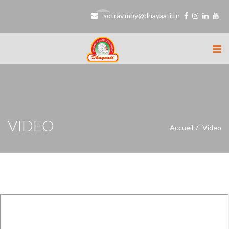
sotrav.mby@dhayaati.tn
VIDEO
Accueil
Video