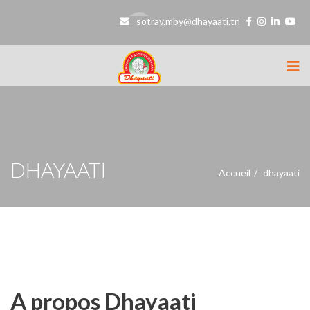
sotrav.mby@dhayaati.tn
DHAYAATI
Accueil
dhayaati
A propos
Dhayaati