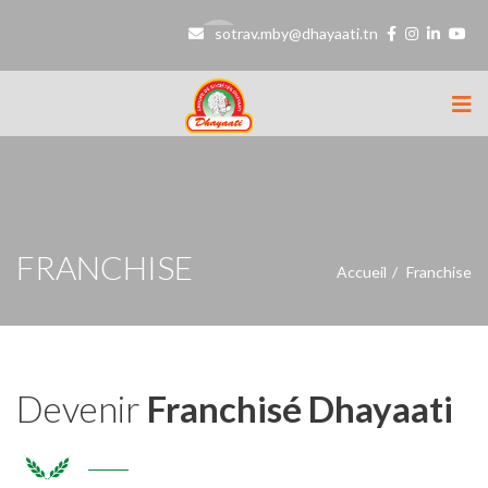
sotrav.mby@dhayaati.tn
FRANCHISE
Accueil
Franchise
Devenir
Franchisé Dhayaati