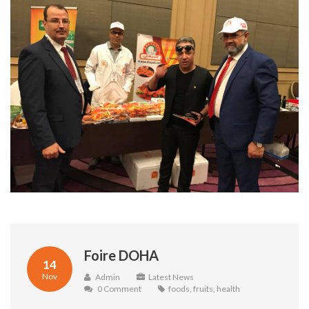
Foire DOHA
14
Nov
Admin
Latest News
0 Comment
foods
,
fruits
,
health