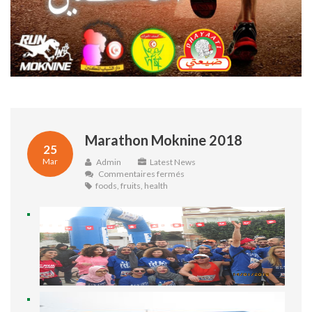
Marathon Moknine 2018
25
Mar
Admin
Latest News
sur
Commentaires fermés
Marathon
foods
,
fruits
,
health
Moknine
2018