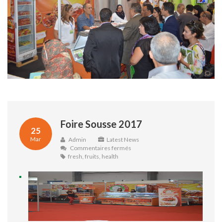
Foire Sousse 2017
25
Mar
Admin
Latest News
sur
Commentaires fermés
Foire
fresh
,
fruits
,
health
Sousse
2017