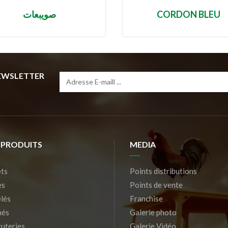
صويبعات
CORDON BLEU
NEWSLETTER
 PRODUITS
MEDIA
ts
Points distributions
es
Points de vente
lés
Franchise
nés
Galerie photo
uteries
Galerie Vidéo