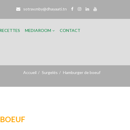
sotrav.mby@dhayaati.tn
RECETTES
MEDIAROOM​
CONTACT
Accueil
Surgelés
Hamburger de boeuf
 BOEUF