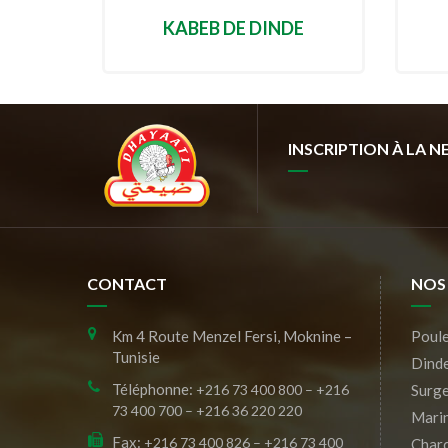
KABEB DE DINDE
INSCRIPTION À LA 
CONTACT
NOS
Km 4 Route Menzel Fersi, Moknine –
Poule
Tunisie
Dind
Téléphonne:
+216 73 400 800 – +216
Surge
73 400 700 – +216 36 220 220
Mari
Fax:
+216 73 400 826 – +216 73 400
Charc