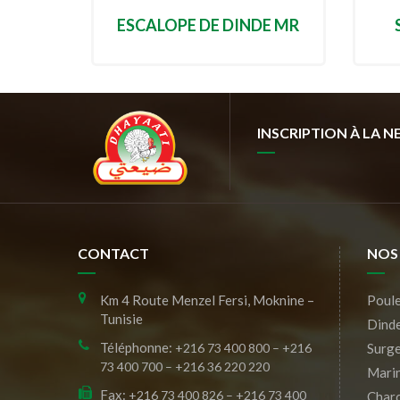
ESCALOPE DE DINDE MR
INSCRIPTION À LA 
CONTACT
NOS
Km 4 Route Menzel Fersi, Moknine –
Poule
Tunisie
Dind
Téléphonne:
+216 73 400 800 – +216
Surge
73 400 700 – +216 36 220 220
Mari
Fax:
+216 73 400 826 – +216 73 400
Charc