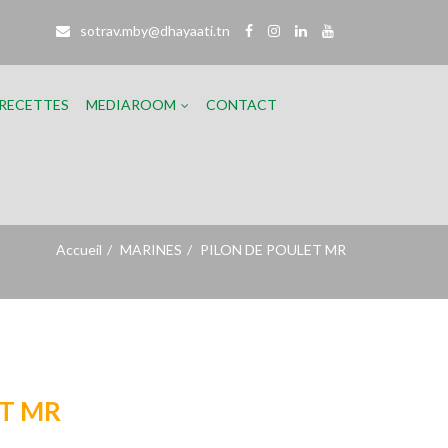
sotrav.mby@dhayaati.tn
RECETTES
MEDIAROOM​
CONTACT
Accueil
MARINES
PILON DE POULET MR
ET MR