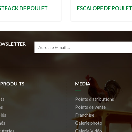
STEACK DE POULET
ESCALOPE DE POULE
NEWSLETTER
 PRODUITS
MEDIA
ts
Points distributions
es
Points de vente
lés
Franchise
nés
Galerie photo
uteries
Galerie Vidéo