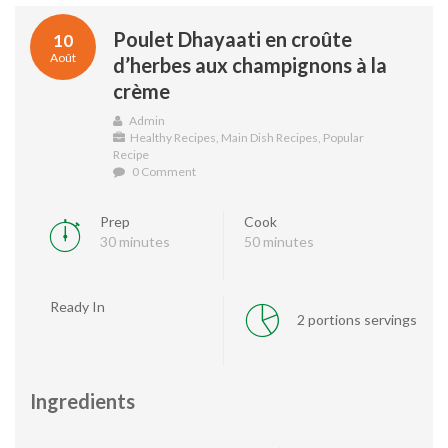
Poulet Dhayaati en croûte
10
Août
d’herbes aux champignons à la
crème
Admin
Healthy Recipes
,
Main Dish Recipes
,
Popular
Recipe
0 Comment
Prep
Cook
30 minutes
50 minutes
Ready In
2 portions servings
Ingredients