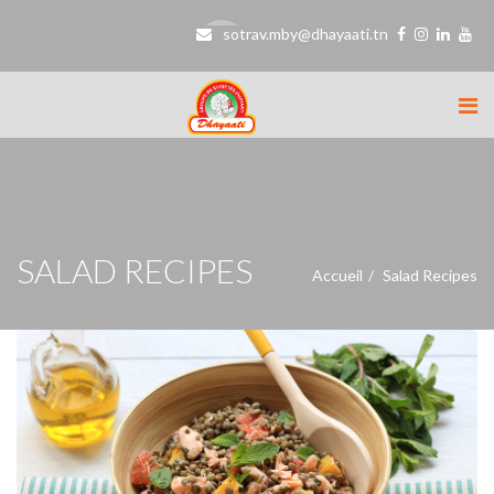
sotrav.mby@dhayaati.tn
SALAD RECIPES
Accueil
Salad Recipes