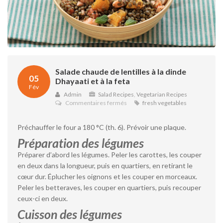
Salade chaude de lentilles à la dinde
05
Dhayaati et à la feta
Fév
Admin
Salad Recipes
,
Vegetarian Recipes
sur
Commentaires fermés
fresh vegetables
Salade
chaude
Préchauffer le four a 180 °C (th. 6). Prévoir une plaque.
de
lentilles
Préparation des légumes
à
la
Préparer d’abord les légumes. Peler les carottes, les couper
dinde
en deux dans la longueur, puis en quartiers, en retirant le
Dhayaati
cœur dur. Éplucher les oignons et les couper en morceaux.
et
Peler les betteraves, les couper en quartiers, puis recouper
à
la
ceux-ci en deux.
feta
Cuisson des légumes