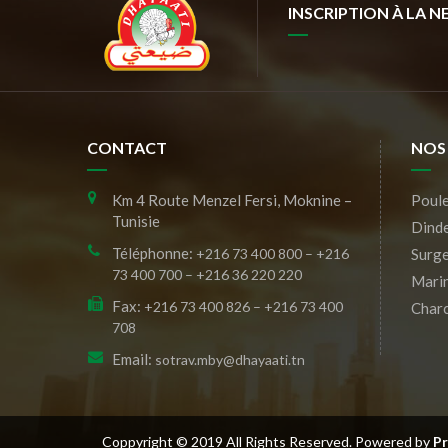
INSCRIPTION À LA 
CONTACT
NOS
Km 4 Route Menzel Fersi, Moknine –
Poule
Tunisie
Dind
Téléphonne:
+216 73 400 800 – +216
Surge
73 400 700 – +216 36 220 220
Mari
Fax:
+216 73 400 826 – +216 73 400
Charc
708
Email:
sotrav.mby@dhayaati.tn
Coppyright © 2019 All Rights Reserved. Powered by
P