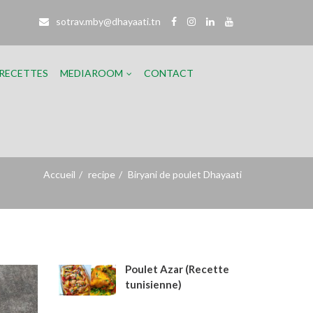
sotrav.mby@dhayaati.tn
RECETTES
MEDIAROOM​
CONTACT
Accueil
recipe
Biryani de poulet Dhayaati
Poulet Azar (Recette
tunisienne)