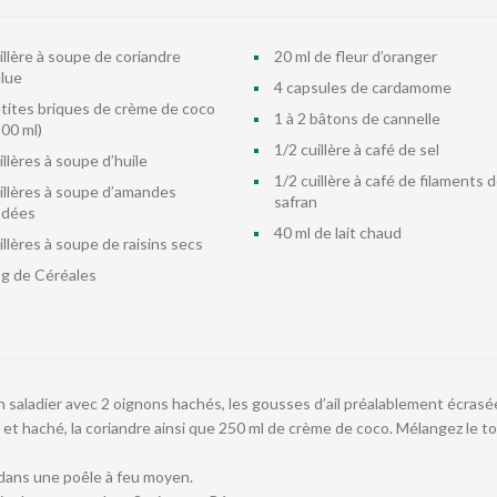
illère à soupe de coriandre
20 ml de fleur d’oranger
lue
4 capsules de cardamome
etites briques de crème de coco
1 à 2 bâtons de cannelle
200 ml)
1/2 cuillère à café de sel
illères à soupe d’huile
1/2 cuillère à café de filaments 
uillères à soupe d’amandes
safran
dées
40 ml de lait chaud
illères à soupe de raisins secs
 g de Céréales
n saladier avec 2 oignons hachés, les gousses d’ail préalablement écrasé
 et haché, la coriandre ainsi que 250 ml de crème de coco. Mélangez le to
r dans une poêle à feu moyen.