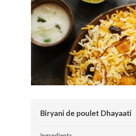
Biryani de poulet Dhayaati
Ingredients