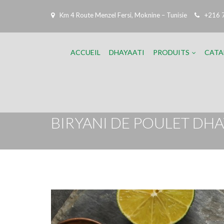
Km 4 Route Menzel Fersi, Moknine – Tunisie
+216 
ACCUEIL
DHAYAATI
PRODUITS
CATA
BIRYANI DE POULET DHA