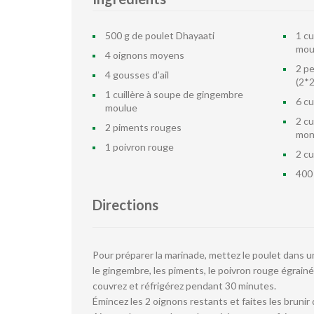
500 g de poulet Dhayaati
1 cu
mou
4 oignons moyens
2 p
4 gousses d’ail
(2*
1 cuillère à soupe de gingembre
6 cu
moulue
2 c
2 piments rouges
mon
1 poivron rouge
2 cu
400
Directions
Pour préparer la marinade, mettez le poulet dans u
le gingembre, les piments, le poivron rouge égrainé
couvrez et réfrigérez pendant 30 minutes.
Émincez les 2 oignons restants et faites les bruni