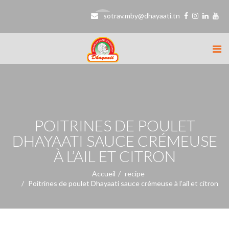
sotrav.mby@dhayaati.tn
POITRINES DE POULET
DHAYAATI SAUCE CRÉMEUSE
À L’AIL ET CITRON
Accueil
recipe
Poitrines de poulet Dhayaati sauce crémeuse à l’ail et citron