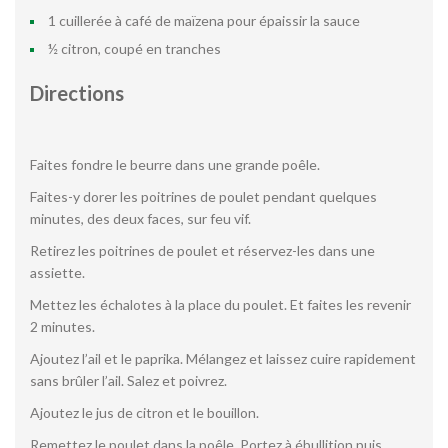
1 cuillerée à café de maïzena pour épaissir la sauce
½ citron, coupé en tranches
Directions
Faites fondre le beurre dans une grande poêle.
Faites-y dorer les poitrines de poulet pendant quelques
minutes, des deux faces, sur feu vif.
Retirez les poitrines de poulet et réservez-les dans une
assiette.
Mettez les échalotes à la place du poulet. Et faites les revenir
2 minutes.
Ajoutez l’ail et le paprika. Mélangez et laissez cuire rapidement
sans brûler l’ail. Salez et poivrez.
Ajoutez le jus de citron et le bouillon.
Remettez le poulet dans la poêle. Portez à ébullition puis