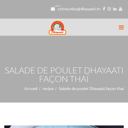
sotrav.mby@dhayaati.tn
SALADE DE POULET DHAYAATI
FAÇON THAÏ
Accueil
recipe
Salade de poulet Dhayaati façon thaï