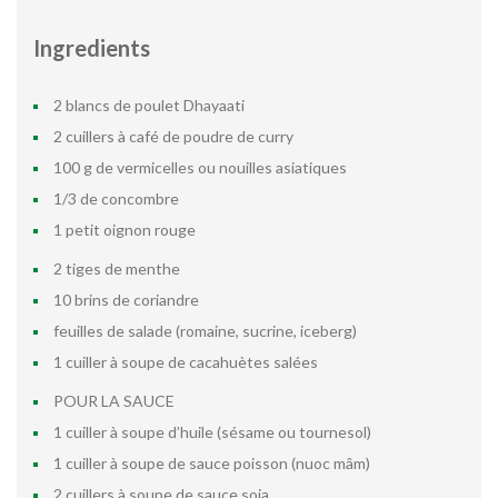
Ingredients
2 blancs de poulet Dhayaati
2 cuillers à café de poudre de curry
100 g de vermicelles ou nouilles asiatiques
1/3 de concombre
1 petit oignon rouge
2 tiges de menthe
10 brins de coriandre
feuilles de salade (romaine, sucrine, iceberg)
1 cuiller à soupe de cacahuètes salées
POUR LA SAUCE
1 cuiller à soupe d’huile (sésame ou tournesol)
1 cuiller à soupe de sauce poisson (nuoc mâm)
2 cuillers à soupe de sauce soja