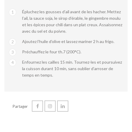
Épluchez les gousses d’ail avant de les hacher. Mettez
1
l’ail, la sauce soja, le sirop d’érable, le gingembre moulu
et les épices pour chili dans un plat creux. Assaisonnez
avec du sel et du poivre.
Ajoutez l’huile d’olive et lassez mariner 2 h au frigo.
2
Préchauffez le four th.7 (200°C).
3
Enfournez les cailles 15 min. Tournez-les et poursuivez
4
la cuisson durant 10 min, sans oublier d’arroser de
temps en temps.
Partager