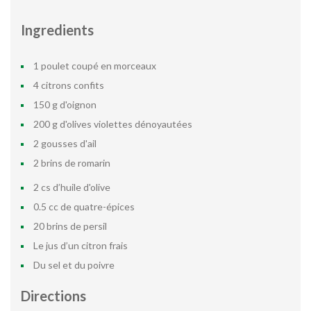
Ingredients
1 poulet coupé en morceaux
4 citrons confits
150 g d'oignon
200 g d'olives violettes dénoyautées
2 gousses d'ail
2 brins de romarin
2 cs d’huile d'olive
0.5 cc de quatre-épices
20 brins de persil
Le jus d’un citron frais
Du sel et du poivre
Directions