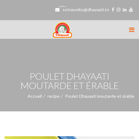
sotrav.mby@dhayaati.tn
POULET DHAYAATI
MOUTARDE ET ÉRABLE
Accueil
recipe
Poulet Dhayaati moutarde et érable