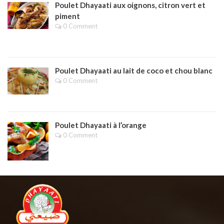
Poulet Dhayaati aux oignons, citron vert et
piment
0 Comment
Poulet Dhayaati au lait de coco et chou blanc
0 Comment
Poulet Dhayaati à l’orange
0 Comment