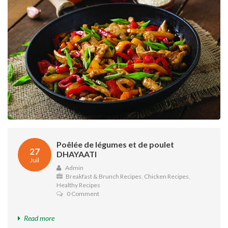
Poêlée de légumes et de poulet
27
DHAYAATI
Juil
Admin
Breakfast & Brunch Recipes
,
Chicken Recipes
,
Healthy Recipes
0 Comment
Read more