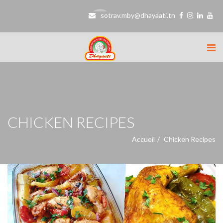
sotrav.mby@dhayaati.tn
CHICKEN RECIPES
Accueil
Chicken Recipes