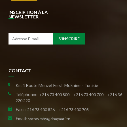
INSCRIPTION À LA
NEWSLETTER
S'INSCRIRE
CONTACT
Km 4 Route Menzel Fersi, Moknine – Tunisie
Téléphonne:
+216 73 400 800 – +216 73 400 700 – +216 36
220 220
Fax:
+216 73 400 826 – +216 73 400 708
Email:
sotrav.mby@dhayaati.tn