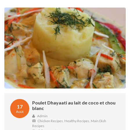
Poulet Dhayaati au lait de coco et chou
17
blanc
Août
Admin
Chicken Recipes
,
Healthy Recipes
,
Main Dish
Recipes