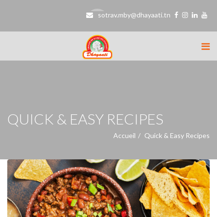
sotrav.mby@dhayaati.tn
QUICK & EASY RECIPES
Accueil
Quick & Easy Recipes