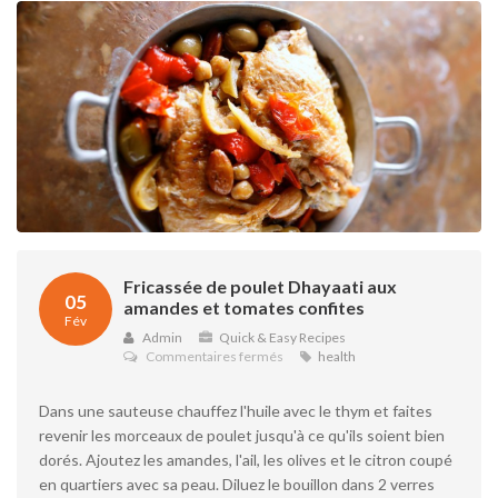
Fricassée de poulet Dhayaati aux
05
amandes et tomates confites
Fév
Admin
Quick & Easy Recipes
sur
Commentaires fermés
health
Fricassée
de
Dans une sauteuse chauffez l'huile avec le thym et faites
poulet
Dhayaati
revenir les morceaux de poulet jusqu'à ce qu'ils soient bien
aux
dorés. Ajoutez les amandes, l'ail, les olives et le citron coupé
amandes
en quartiers avec sa peau. Diluez le bouillon dans 2 verres
et