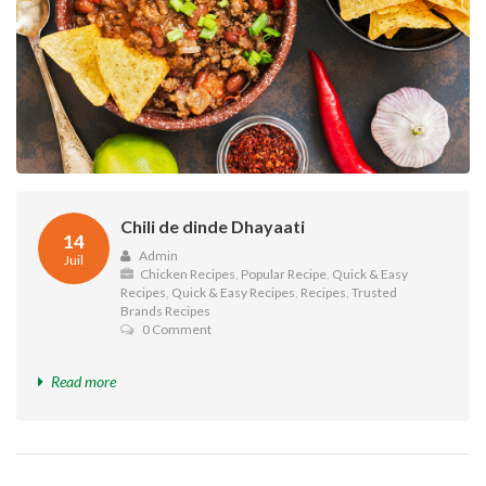
Chili de dinde Dhayaati
14
Admin
Juil
Chicken Recipes
,
Popular Recipe
,
Quick & Easy
Recipes
,
Quick & Easy Recipes
,
Recipes
,
Trusted
Brands Recipes
0 Comment
Read more